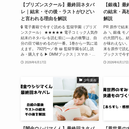
【プリズンスクール】最終回ネタバ
【銀魂】最
レ｜結末・その後・ラストがひどい
の結末・高
と言われる理由を解説
解説
🔒 電子書籍で今すぐ読める 監獄学園（プリズ
PR 原作で結末
ンスクール） ★★★★★ 電子コミック人気作
み ＼ 銀魂 
結末のネタバレを読む前に──あの衝撃は、自
の大団円も。結
分の目で確かめるのが一番。1巻から一気に追
か味わえない。
えます。 792円〜／巻 📖 監獄学園を試し読
末を原作で読む
み・購入する ▶ DMMブックス｜スマホ・...
ブックスで今す
2026年6月17日
2026年6月17日
少年漫画
【闇金ウシジマくん】最終回ネタバ
『異世界の