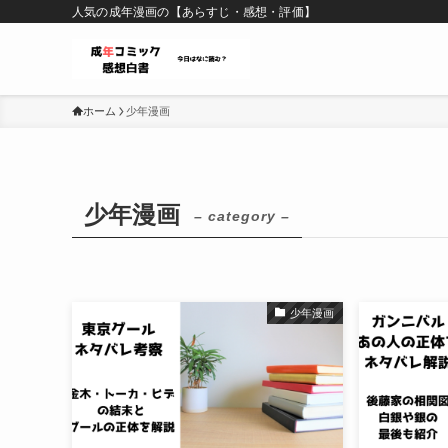
人気の成年漫画の【あらすじ・感想・評価】
ホーム
少年漫画
少年漫画
– category –
少年漫画