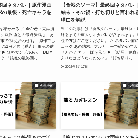
終回ネタバレ｜原作漫画
【食戟のソーマ】最終回ネタバレ
杉の最後・死亡キャラを
結末・その後・打ち切りと言われ
理由を解説
を確かめる ／ 全77巻・完結済
※この記事には『食戟のソーマ』最終回・
モノクロ版 虚との最終決戦も、あ
終巻までの重大なネタバレが含まれます。
末の“答え合わせ”は、原作でし
読の方はご注意ください。 ⚠ ネタバレ前
 731円／巻（税込） 銀魂の結
ェック あの結末、フルカラーで確かめて
 ▶ 無料サンプルあり｜DMM
せんか？ カラー版を見る ▶ 「結局、創真
ぐ 「銀魂の最終回っ...
えりなはどうなったの？」「打ち切りっ...
2026年6月17日
少年漫画
少年
すみっこで快適ものづく
『龍とカメレオン』は面白い？あ