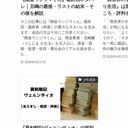
レ｜丑嶋の最後・ラストの結末・そ
り生活』は
の後を解説
ころ・評判
※この記事には『闇金ウシジマくん』最終
「『異世界の
回・最終巻（46巻）の重大なネタバレを含み
活』が気にな
ます。未読の方は十分にご注意ください。
りたい」「よ
『闇金ウシジマくん』は、闇金業者・丑嶋馨
うの？」「ネ
（うしじま かおる）を主人公に、借金・貧
を一気に確認
困・欲望・依存・裏社会のリアルを描き切っ
作の魅力を徹底
た...
2026年4月17日
2026年6月17日
少年漫画
『異剣戦記ヴェルンディオ』の評判