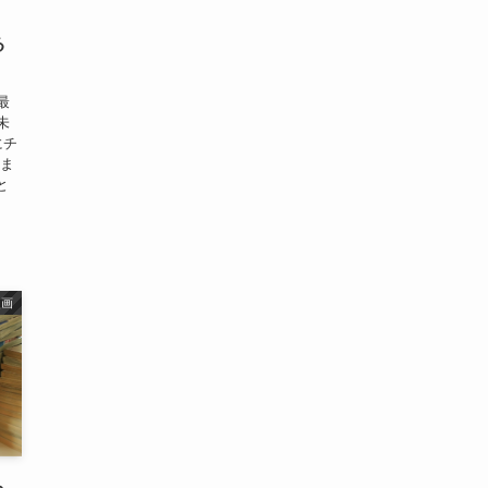
｜
る
最
未
にチ
みま
と
漫画
ら