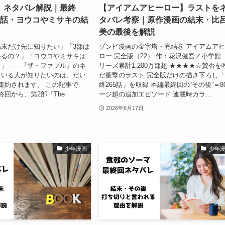
】ネタバレ解説｜最終
【アイアムアヒーロー】ラストを
新話・ヨウコやミサキの結
タバレ考察｜原作漫画の結末・比
美の最後を解説
末だけ先に知りたい」「3部は
ゾンビ漫画の金字塔・完結巻 アイアムア
いるの？」「ヨウコやミサキは
ロー 完全版（22） 作：花沢健吾／小学館
？」——『ザ・ファブル』のネ
リーズ累計1,200万部超 ★★★★☆賛否を
ている人が知りたいのは、だい
だ衝撃のラスト 完全版だけの描き下ろし
集約されます。 この記事で
終265話」を収録 本編最終回の“その後”＝8
終回から、第2部『The
ージ超の追加エピソード 連載時カラ...
2026年6月17日
少年漫画
少年