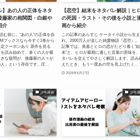
ル】あの人の正体をネタ
【恋空】結末をネタバレ解説｜ヒ
後藤家の相関図・白銀や
の死因・ラスト・その後を小説と
紹介
画から紹介
を読む前に。“あの人”の正体を自
この記事のあらすじ ケータイ小説から生
MMブックスなら今すぐ1巻から
れ、2000万人が涙した純愛物語『恋空』。
定クーポンあり 原作を見る
記事では、美嘉とヒロの恋がたどり着く“
』を読み始めて、多くの人が最
末”と、ヒロが最期に遺した言葉の意味を
大きな疑問が、後藤家の人々が
タバレを交えてやさしく解説します。読み
人」という存在です。圧...
えたとき、もう一度あの空を見上げたく...
2026年6月17日
少年漫画
少年