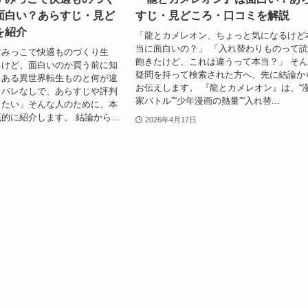
面白い？あらすじ・見ど
すじ・見どころ・口コミを解説
を紹介
「龍とカメレオン、ちょっと気になるけど
当に面白いの？」 「入れ替わりものって
すみっこで快適ものづくり生
飽きたけど、これは違うって本当？」 そ
るけど、面白いのか買う前に知
疑問を持って検索された方へ、先に結論か
くある異世界転生ものと何が違
お伝えします。 『龍とカメレオン』は、“
タバレなしで、あらすじや評判
家バトル”“少年漫画の熱量”“入れ替...
したい」そんな人のために、本
的に紹介します。 結論から...
2026年4月17日