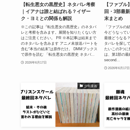
【転生悪女の黒歴史】ネタバレ考察
【ファブル
｜イアナは誰と結ばれる？イザー
回・3部最
ク・ヨミとの関係も解説
末まとめ
※この記事は『転生悪女の黒歴史』のネタバ
「ファブルの結
レと考察を含みます。展開を知りたくない方
今どうなって
はご注意ください。 PR ※本記事は結末まで
最後どうなる
のネタバレを含みます アニメ未放送パートを
タバレを探し
含む“本当の結末”は原作だけ。 DMMブックス
たいこの3つに
で原作を読む 「転生悪女の黒歴史 ネタバ...
は、第1部の最
second...
2026年6月17日
2026年6月17日
少年漫画