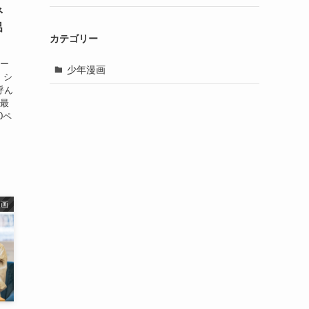
ネ
呂
カテゴリー
ヒー
少年漫画
 シ
呼ん
「最
0ペ
漫画