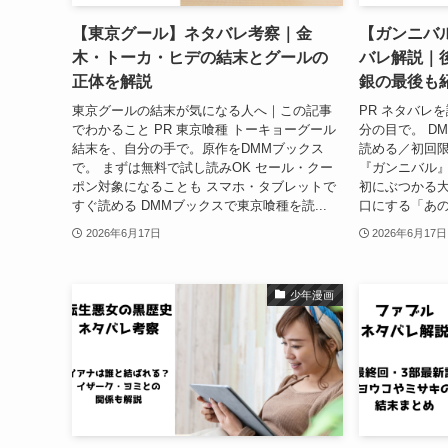
【東京グール】ネタバレ考察｜金
【ガンニバ
木・トーカ・ヒデの結末とグールの
バレ解説｜
正体を解説
銀の最後も
東京グールの結末が気になる人へ｜この記事
PR ネタバレ
でわかること PR 東京喰種 トーキョーグール
分の目で。 D
結末を、自分の手で。原作をDMMブックス
読める／初回限
で。 まずは無料で試し読みOK セール・クー
『ガンニバル
ポン対象になることも スマホ・タブレットで
初にぶつかる
すぐ読める DMMブックスで東京喰種を読...
口にする「あの
2026年6月17日
2026年6月17日
少年漫画